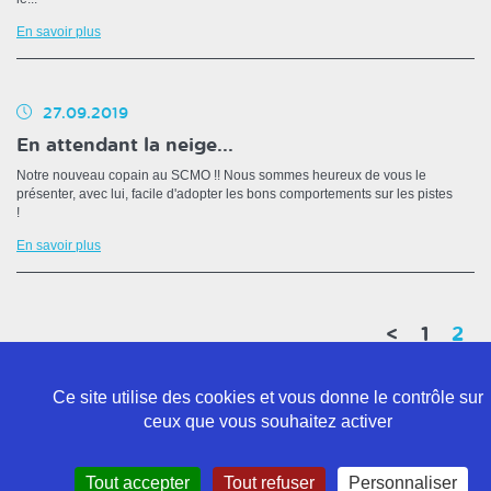
En savoir plus
27.09.2019
En attendant la neige...
Notre nouveau copain au SCMO !! Nous sommes heureux de vous le
présenter, avec lui, facile d'adopter les bons comportements sur les pistes
!
En savoir plus
(c
<
1
2
Ce site utilise des cookies et vous donne le contrôle sur
ceux que vous souhaitez activer
Politique de confidentialité
Tout accepter
Tout refuser
Personnaliser