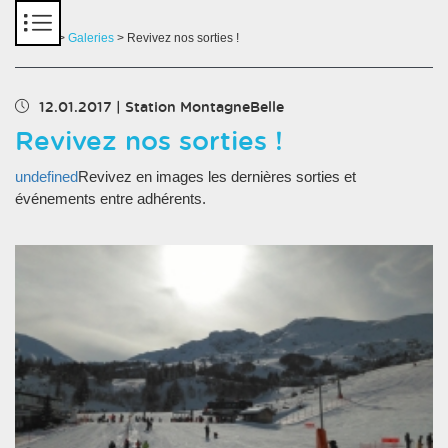
Panneau de gestion des cookies
Accueil
>
Galeries
> Revivez nos sorties !
12.01.2017
|
Station MontagneBelle
Revivez nos sorties !
undefined
Revivez en images les dernières sorties et
événements entre adhérents.
Chargement des images en cours...